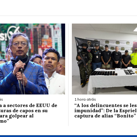
ás
1 hora atrás
a a sectores de EEUU de
“A los delincuentes se les
turas de capos en su
impunidad”: De la Espriel
ara golpear al
captura de alias “Bonito”
smo”