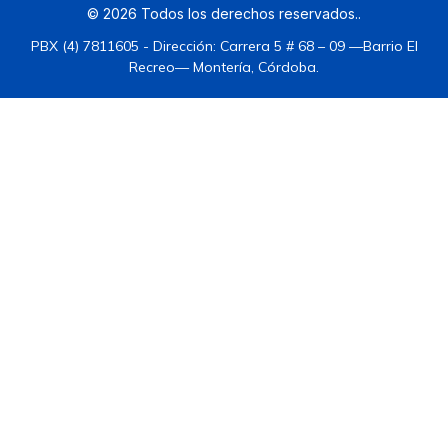
©
2026
Todos los derechos reservados.
.
PBX (4) 7811605 - Dirección: Carrera 5 # 68 – 09 —Barrio El
Recreo— Montería, Córdoba.