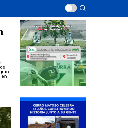
n
e
 de
 gran
o en