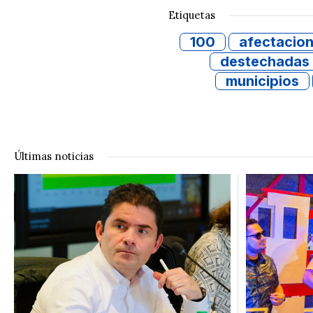
Etiquetas
100
afectacio
destechadas
municipios
Últimas noticias