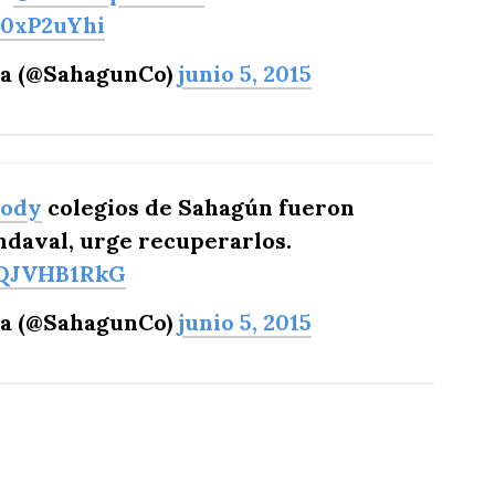
s0xP2uYhi
ea (@SahagunCo)
junio 5, 2015
rody
colegios de Sahagún fueron
ndaval, urge recuperarlos.
tQJVHB1RkG
ea (@SahagunCo)
junio 5, 2015