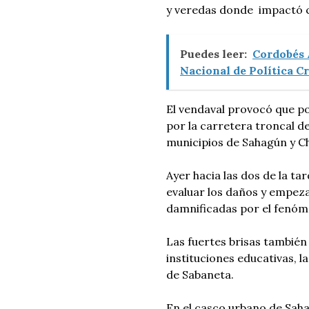
y veredas donde impactó c
Puedes leer:
Cordobés 
Nacional de Política C
El vendaval provocó que po
por la carretera troncal de
municipios de Sahagún y Ch
Ayer hacia las dos de la ta
evaluar los daños y empezar
damnificadas por el fenóm
Las fuertes brisas también
instituciones educativas, l
de Sabaneta.
En el casco urbano de Saha