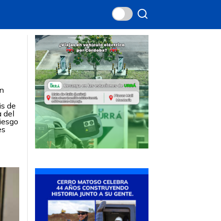
an
is de
a del
riesgo
es