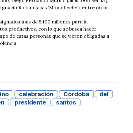
taño, Diego Fernando Murillo (alias ‘Don Berna’),
Ignacio Roldán (alias ‘Mono Leche’), entre otros.
asignados más de 5.100 millones para la
os productivos, con lo que se busca hacer
ampo de estas personas que se vieron obligadas a
iolencia.
ino
celebración
Córdoba
del
en
presidente
santos