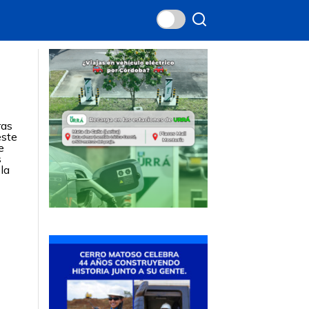
ras
este
e
s
la