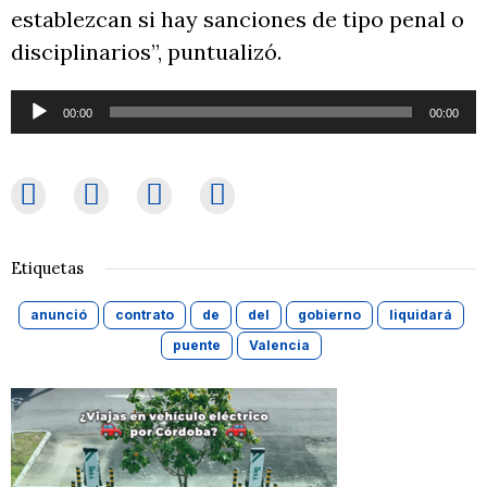
establezcan si hay sanciones de tipo penal o
disciplinarios”, puntualizó.
Reproductor
00:00
00:00
de
audio
Etiquetas
anunció
contrato
de
del
gobierno
liquidará
puente
Valencia