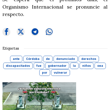
Organismo Internacional se pronuncie al
respecto.
Etiquetas
ante
Córdoba
de
denunciado
derechos
discapacitados
fue
gobernador
la
niños
oea
por
vulnerar