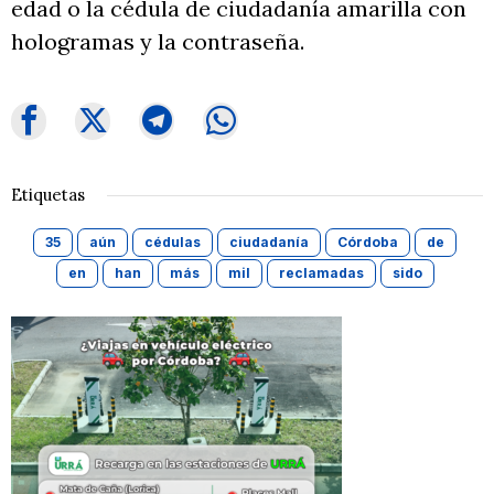
edad o la cédula de ciudadanía amarilla con
hologramas y la contraseña.
Etiquetas
35
aún
cédulas
ciudadanía
Córdoba
de
en
han
más
mil
reclamadas
sido