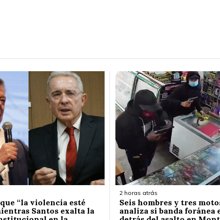
2 horas atrás
que “la violencia esté
Seis hombres y tres motos
ientras Santos exalta la
analiza si banda foránea 
nstitucional en la
detrás del asalto en Mont