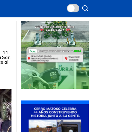
l, 11
a San
e al