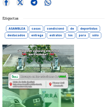
Etiquetas
ASAMBLEA
casas
condicionó
de
deportistas
destacados
entrega
estratos
los
para
sólo