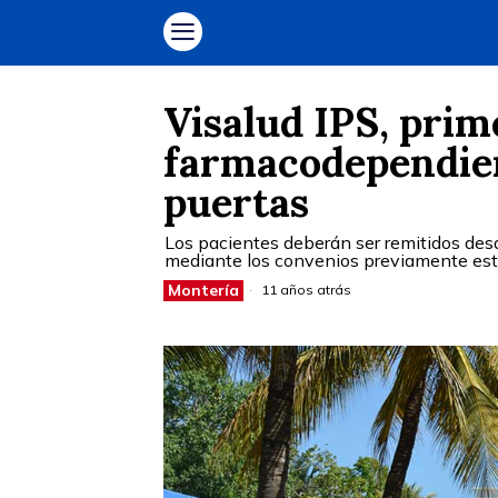
Visalud IPS, prim
farmacodependien
puertas
Los pacientes deberán ser remitidos desd
mediante los convenios previamente estab
Montería
11 años atrás