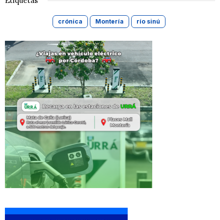
Etiquetas
crónica
Montería
río sinú