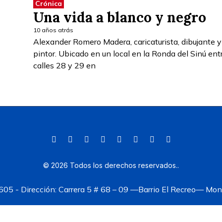
Crónica
Una vida a blanco y negro
10 años atrás
Alexander Romero Madera, caricaturista, dibujante y
pintor. Ubicado en un local en la Ronda del Sinú ent
calles 28 y 29 en
©
2026
Todos los derechos reservados.
.
05 - Dirección: Carrera 5 # 68 – 09 —Barrio El Recreo— Mont