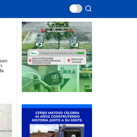
 son
n
ás