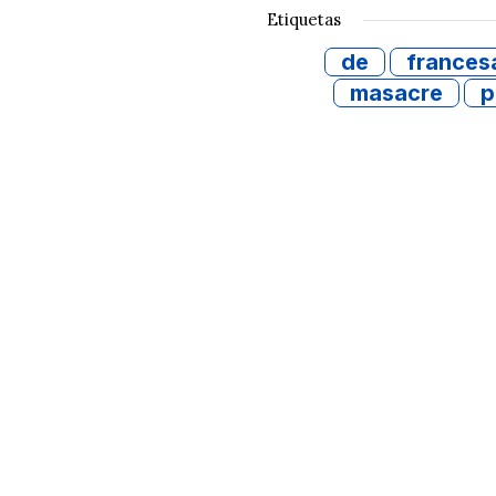
Etiquetas
de
frances
masacre
p