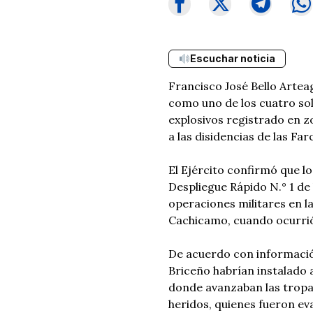
Escuchar noticia
Francisco José Bello Arteag
como uno de los cuatro so
explosivos registrado en z
a las disidencias de las Far
El Ejército confirmó que l
Despliegue Rápido N.° 1 d
operaciones militares en l
Cachicamo, cuando ocurrió 
De acuerdo con información
Briceño habrían instalado 
donde avanzaban las tropa
heridos, quienes fueron ev