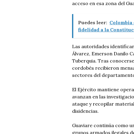
acceso en esa zona del Gua
Puedes leer:
Colombia e
fidelidad a la Constitu
Las autoridades identific
Álvarez, Emerson Danilo C
Tuberquia. Tras conocerse l
cordobés recibieron mensaj
sectores del departament
El Ejército mantiene opera
avanzan en las investigaci
ataque y recopilar materia
disidencias.
Guaviare continúa como un
grupos armados ilegales de