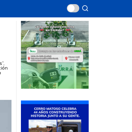
s”,
ción
n