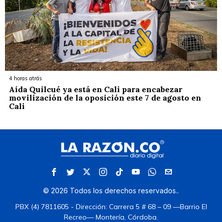
4 horas atrás
Aída Quilcué ya está en Cali para encabezar
movilización de la oposición este 7 de agosto en
Cali
©
2026
Todos los derechos reservados.
.
PBX (4) 7811605 - Dirección: Carrera 5 # 68 – 09 —Barrio El
Recreo— Montería, Córdoba.