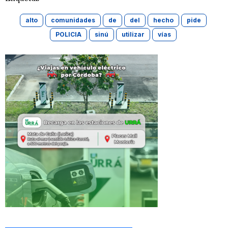
alto
comunidades
de
del
hecho
pide
POLICIA
sinú
utilizar
vías