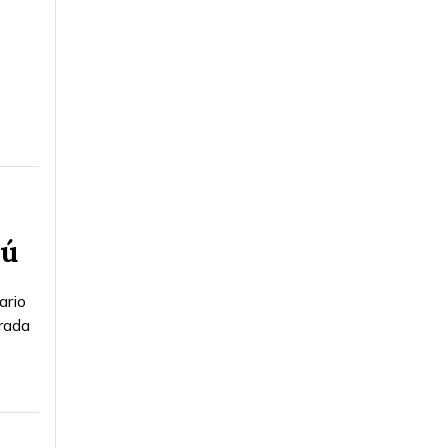
nú
ario
irada