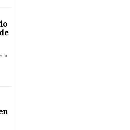
do
 de
n la
 en