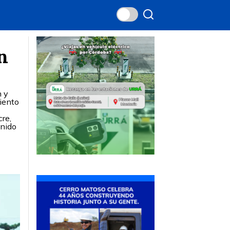
n
n y
miento
re,
enido