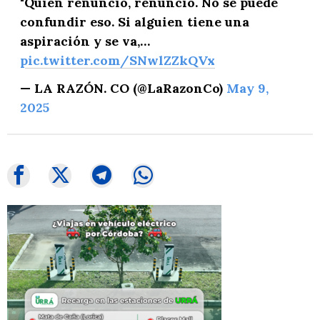
"Quien renunció, renunció. No se puede
confundir eso. Si alguien tiene una
aspiración y se va,…
pic.twitter.com/SNwlZZkQVx
— LA RAZÓN. CO (@LaRazonCo)
May 9,
2025