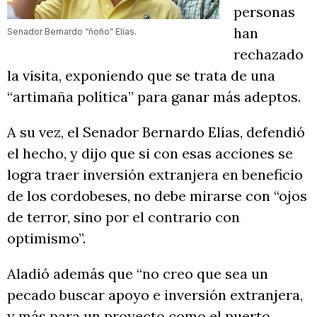
personas
han
Senador Bernardo “ñoño” Elías.
rechazado
la visita, exponiendo que se trata de una
“artimaña política” para ganar más adeptos.
A su vez, el Senador Bernardo Elías, defendió
el hecho, y dijo que si con esas acciones se
logra traer inversión extranjera en beneficio
de los cordobeses, no debe mirarse con “ojos
de terror, sino por el contrario con
optimismo”.
Aladió además que “no creo que sea un
pecado buscar apoyo e inversión extranjera,
y más para un proyecto como el puerto