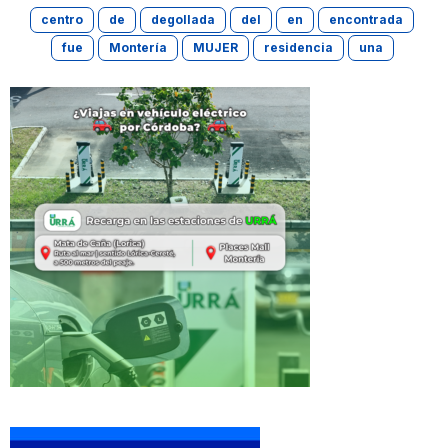
centro
de
degollada
del
en
encontrada
fue
Montería
MUJER
residencia
una