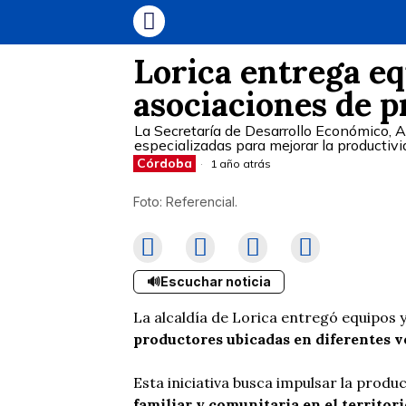
Lorica entrega eq
asociaciones de p
La Secretaría de Desarrollo Económico, 
especializadas para mejorar la productiv
Córdoba
1 año atrás
Foto: Referencial.
🔊
Escuchar noticia
La alcaldía de Lorica entregó equipos 
productores ubicadas en diferentes ve
Esta iniciativa busca impulsar la produ
familiar y comunitaria en el territori