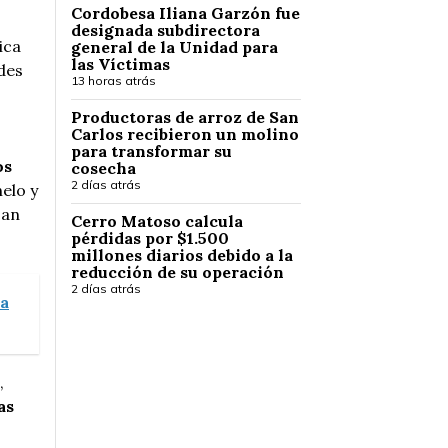
Cordobesa Iliana Garzón fue
designada subdirectora
ica
general de la Unidad para
las Víctimas
des
13 horas atrás
Productoras de arroz de San
Carlos recibieron un molino
para transformar su
os
cosecha
2 días atrás
elo y
San
Cerro Matoso calcula
pérdidas por $1.500
millones diarios debido a la
reducción de su operación
2 días atrás
ra
,
as