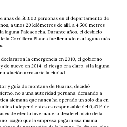
e unas de 50.000 personas en el departamento de
nos, a unos 20 kilómetros de allí, a 4.500 metros
á la laguna Palcacocha. Durante años, el deshielo
de la Cordillera Blanca fue llenando esa laguna más
s.
 declararon la emergencia en 2010, el gobierno
y de nuevo en 2014, el riesgo era claro, si la laguna
inundación arrasaría la ciudad.
ultor y guía de montaña de Huaraz, decidió
ierno, no a una autoridad peruana, demando a
ica alemana que nunca ha operado un solo día en
tudios independientes es responsable del 0,47% de
ases de efecto invernadero desde el inicio de la
ciano exigió que la empresa pagara esa misma
s obras de protección de la laguna. En dinero algo