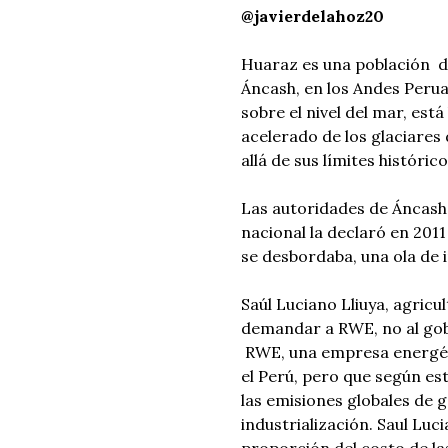
@javierdelahoz20
Huaraz es una población d
Áncash, en los Andes Perua
sobre el nivel del mar, est
acelerado de los glaciares 
allá de sus límites histórico
Las autoridades de Áncash
nacional la declaró en 2011 
se desbordaba, una ola de 
Saúl Luciano Lliuya, agric
demandar a RWE, no al gob
RWE, una empresa energét
el Perú, pero que según es
las emisiones globales de g
industrialización. Saul Lu
proporción del costo de la