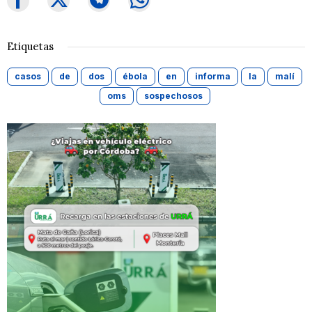
Etiquetas
casos
de
dos
ébola
en
informa
la
malí
oms
sospechosos