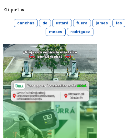
Etiquetas
canchas
de
estará
fuera
james
las
meses
rodríguez