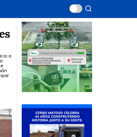
es
icio a
 a
te
suán
ipar