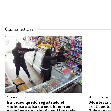
Últimas noticias
2 horas atrás
4 horas atrás
En video quedó registrado el
Montería t
violento asalto de seis hombres
restricción
armados a una tienda en Montería
7 de agost