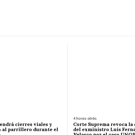
4 horas atrás
endrá cierres viales y
Corte Suprema revoca la
 al parrillero durante el
del exministro Luis Fern
o
Velasco por el caso UNG