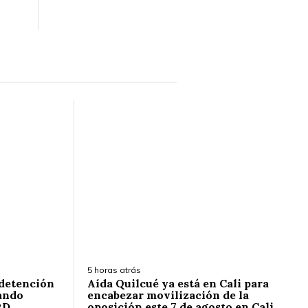
5 horas atrás
 detención
Aída Quilcué ya está en Cali para
ando
encabezar movilización de la
RD
oposición este 7 de agosto en Cali