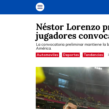
Néstor Lorenzo pr
jugadores convoc
La convocatoria preliminar mantiene la ba
América.
Automoviles
·
Deportes
·
Tendencias
3