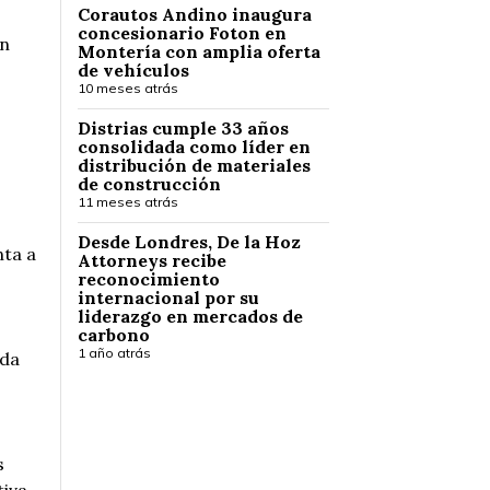
Corautos Andino inaugura
concesionario Foton en
on
Montería con amplia oferta
de vehículos
10 meses atrás
Distrias cumple 33 años
consolidada como líder en
distribución de materiales
de construcción
11 meses atrás
Desde Londres, De la Hoz
nta a
Attorneys recibe
reconocimiento
internacional por su
liderazgo en mercados de
carbono
1 año atrás
ida
s