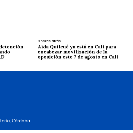
8 horas atrás
 detención
Aída Quilcué ya está en Cali para
ando
encabezar movilización de la
RD
oposición este 7 de agosto en Cali
ería, Córdoba.