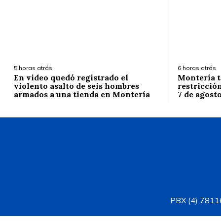
5 horas atrás
6 horas atrás
En video quedó registrado el
Montería t
violento asalto de seis hombres
restricción
armados a una tienda en Montería
7 de agost
PBX (4) 78116