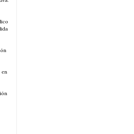
iva.
dico
dida
ión
o en
ción