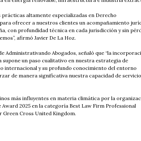
 en energía renovable, infraestructura e industria extract
s prácticas altamente especializadas en Derecho
 para ofrecer a nuestros clientes un acompañamiento jurí
a, con profundidad técnica en cada jurisdicción y sin pér
emos”, afirmó Javier De La Hoz.
 de Administrativando Abogados, señaló que “la incorporac
ra supone un paso cualitativo en nuestra estrategia de
to internacional y su profundo conocimiento del entorno
zar de manera significativa nuestra capacidad de servici
tinos más influyentes en materia climática por la organiza
e Award 2025 en la categoría Best Law Firm Professional
or Green Cross United Kingdom.