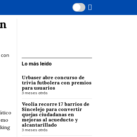
ón
o con
Lo más leído
Urbaser abre concurso de
trivia futbolera con premios
para usuarios
3 meses atrás
Veolia recorre 17 barrios de
Sincelejo para convertir
ático
quejas ciudadanas en
mejoras al acueducto y
como
alcantarillado
nking
3 meses atrás