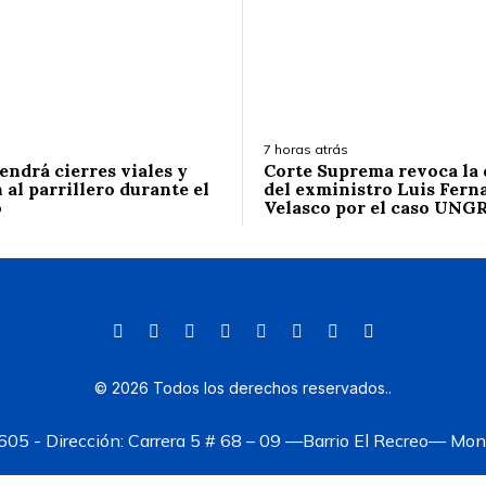
7 horas atrás
endrá cierres viales y
Corte Suprema revoca la
 al parrillero durante el
del exministro Luis Fern
o
Velasco por el caso UNG
©
2026
Todos los derechos reservados.
.
05 - Dirección: Carrera 5 # 68 – 09 —Barrio El Recreo— Mont