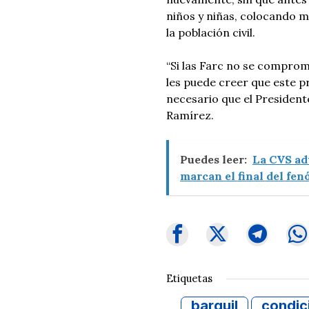
niños y niñas, colocando 
la población civil.
“Si las Farc no se compro
les puede creer que este p
necesario que el Presidente
Ramírez.
Puedes leer:
La CVS ad
marcan el final del fe
Etiquetas
barguil
condic