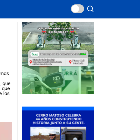
nimas
, que
s que
e las