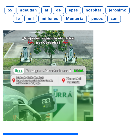
55
adeudan
al
de
epss
hospital
jerónimo
le
mil
millones
Montería
pesos
san