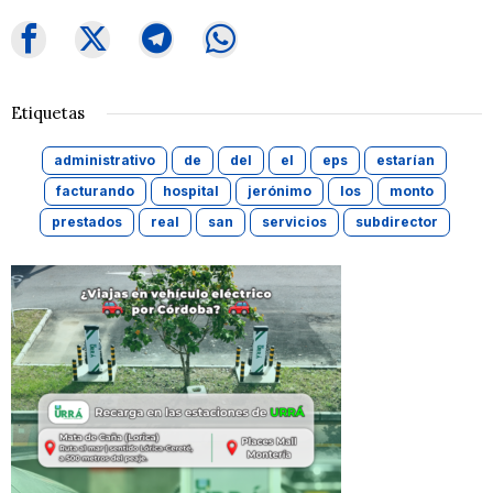
Etiquetas
administrativo
de
del
el
eps
estarían
facturando
hospital
jerónimo
los
monto
prestados
real
san
servicios
subdirector