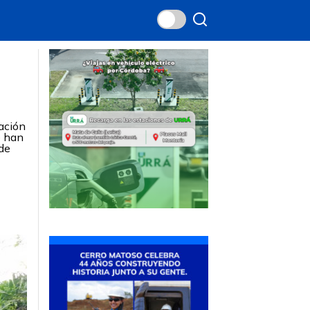
iación
e han
 de