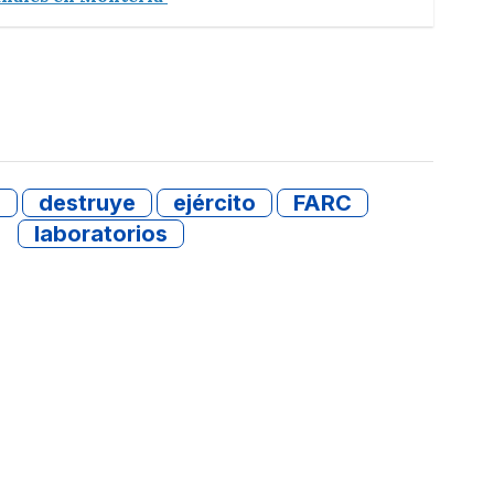
e
destruye
ejército
FARC
laboratorios