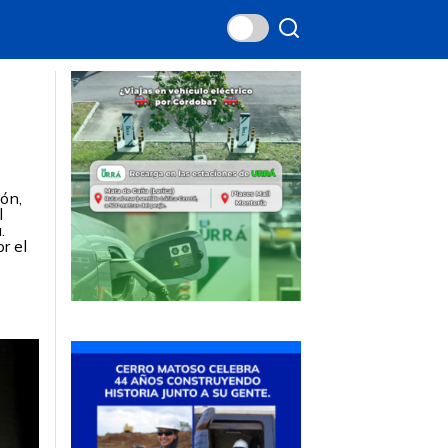
ión,
l
.
r el