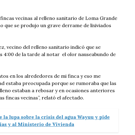
 fincas vecinas al relleno sanitario de Loma Grande
o que se produjo un grave derrame de lixiviados
, vecino del relleno sanitario indicó que se
as 4:00 de la tarde al notar el olor nauseabundo de
os en los alrededores de mi finca y eso me
ad estaba preocupada porque se rumoraba que las
relleno estaban a rebosar y en ocasiones anteriores
las fincas vecinas”, relató el afectado.
 la lupa sobre la crisis del agua Wayuu y pide
días y al Ministerio de Vivienda