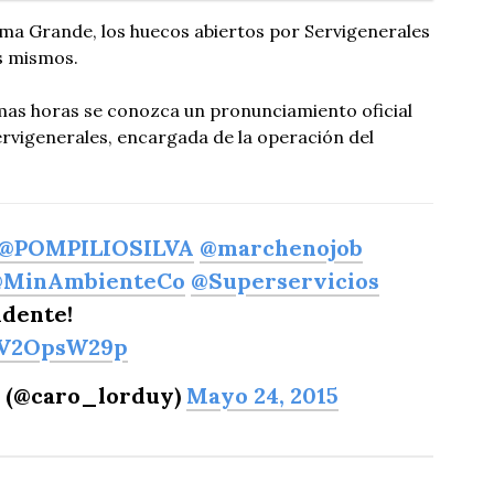
ma Grande, los huecos abiertos por Servigenerales
s mismos.
mas horas se conozca un pronunciamiento oficial
rvigenerales, encargada de la operación del
@POMPILIOSILVA
@marchenojob
MinAmbienteCo
@Superservicios
dente!
qV2OpsW29p
y (@caro_lorduy)
Mayo 24, 2015