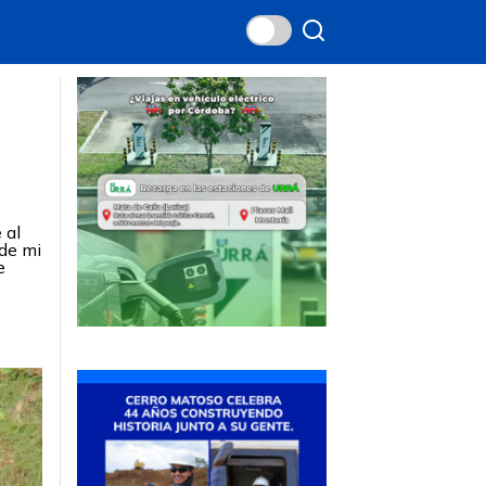
 al
 de mi
e