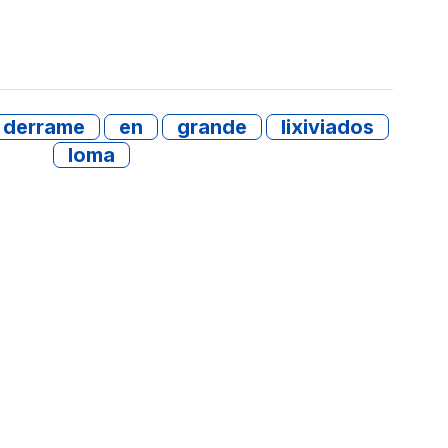
derrame
en
grande
lixiviados
loma