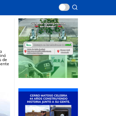
,
a
minó
s de
mente