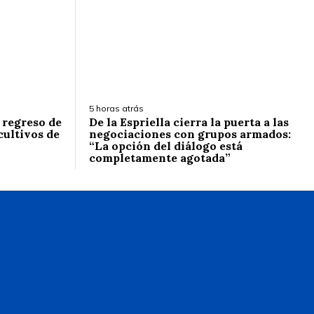
5 horas atrás
l regreso de
De la Espriella cierra la puerta a las
cultivos de
negociaciones con grupos armados:
“La opción del diálogo está
completamente agotada”