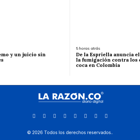
5 horas atrás
emo y un juicio sin
De la Espriella anuncia e
es
la fumigación contra los 
coca en Colombia
©
2026
Todos los derechos reservados.
.