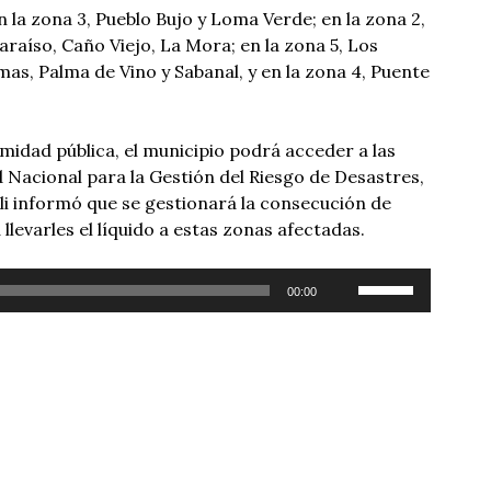
en la zona 3, Pueblo Bujo y Loma Verde; en la zona 2,
araíso, Caño Viejo, La Mora; en la zona 5, Los
mas, Palma de Vino y Sabanal, y en la zona 4, Puente
amidad pública, el municipio podrá acceder a las
Nacional para la Gestión del Riesgo de Desastres,
lli informó que se gestionará la consecución de
levarles el líquido a estas zonas afectadas.
Utiliza
00:00
las
teclas
de
flecha
arriba/abajo
para
aumentar
o