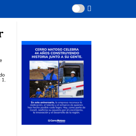
r
e
ado
 1,