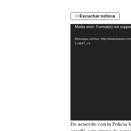
Escuchar noticia
Reproductor
Media error: Format(s) not suppor
de
Descargar archivo: http://www.larazon.
vídeo
1.mp4?_=1
De acuerdo con la Policía 
arrolló a un grupo de person