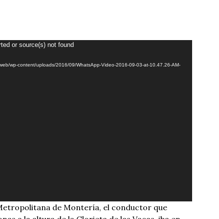
ted or source(s) not found
co/web/wp-content/uploads/2016/09/WhatsApp-Video-2016-09-03-at-10.47.26-AM-
Metropolitana de Montería, el conductor que
as a la altura de la Glorieta de las Vacas, iba en