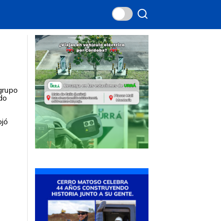
grupo
do
ojó