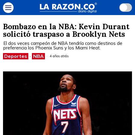
Bombazo en la NBA: Kevin Durant
solicitó traspaso a Brooklyn Nets
El dos veces campeón de NBA tendría como destinos de
preferencia los Phoenix Suns y los Miami Heat.
Deportes
·
NBA
4 años atrás