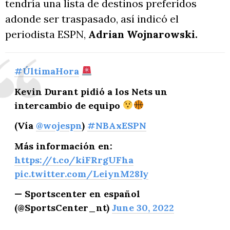
tendría una lista de destinos preferidos
adonde ser traspasado, así indicó el
periodista ESPN,
Adrian Wojnarowski.
#ÚltimaHora
Kevin Durant pidió a los Nets un
intercambio de equipo
(Vía
@wojespn
)
#NBAxESPN
Más información en:
https://t.co/kiFRrgUFha
pic.twitter.com/LeiynM28Iy
— Sportscenter en español
(@SportsCenter_nt)
June 30, 2022