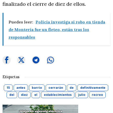
finalizado el cierre de diez de ellos.
Puedes leer:
Policía investiga si robo en tienda
de Montería fue un fleteo, están tras los
responsables
Etiquetas
15
antes
barrio
cerrarán
de
definitivamente
del
diez
el
establecimientos
julio
recreo