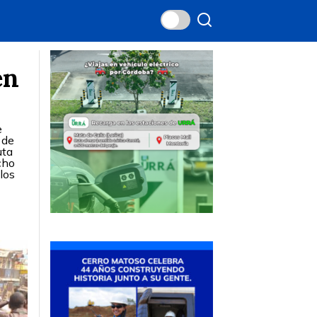
en
e
 de
uta
cho
los