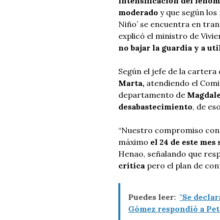
intensificación del fenó
moderado
y que según los 
Niño’ se encuentra en tran
explicó el ministro de Vivi
no bajar la guardia y a ut
Según el jefe de la cartera
Marta,
atendiendo el Comit
departamento de
Magdalen
desabastecimiento
, de es
“Nuestro compromiso con l
máximo
el 24 de este mes
Henao, señalando que res
crítica
pero el plan de con
Puedes leer:
"Se decla
Gómez respondió a Petr