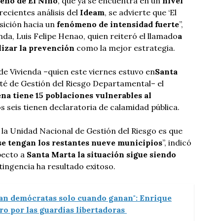
meno de El Niño
, que ya se encuentra en un
nivel
recientes análisis del
Ideam
, se advierte que ‘El
sición hacia un
fenómeno de intensidad fuerte
”,
enda, Luis Felipe Henao, quien reiteró el llamado
a
ilizar la prevención
como la mejor estrategia.
 de Vivienda –quien este viernes estuvo en
Santa
é de Gestión del Riesgo Departamental– el
a tiene 15 poblaciones vulnerables al
os seis tienen declaratoria de calamidad pública.
a Unidad Nacional de Gestión del Riesgo es que
 se tengan los restantes nueve municipios
”, indicó
pecto a
Santa Marta la situación sigue siendo
tingencia ha resultado exitoso.
ran demócratas solo cuando ganan": Enrique
o por las guardias libertadoras