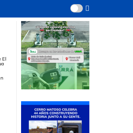
 El
ua
on