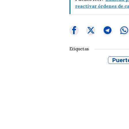
reactivar órdenes de c
Etiquetas
Puert