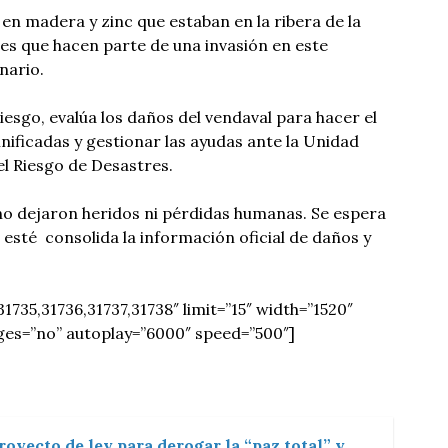
 en madera y zinc que estaban en la ribera de la
es que hacen parte de una invasión en este
nario.
iesgo, evalúa los daños del vendaval para hacer el
ificadas y gestionar las ayudas ante la Unidad
el Riesgo de Desastres.
o dejaron heridos ni pérdidas humanas. Se espera
 esté consolida la información oficial de daños y
1735,31736,31737,31738″ limit=”15″ width=”1520″
ages=”no” autoplay=”6000″ speed=”500″]
oyecto de ley para derogar la “paz total” y