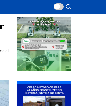
r
l
ma el
l