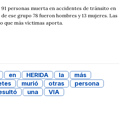
 91 personas muerta en accidentes de tránsito en
 de ese grupo 78 fueron hombres y 13 mujeres. Las
lo que más víctimas aporta.
en
HERIDA
la
más
etes
murió
otras
persona
esultó
una
VIA