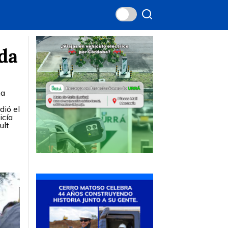
da
na
dió el
icía
ult