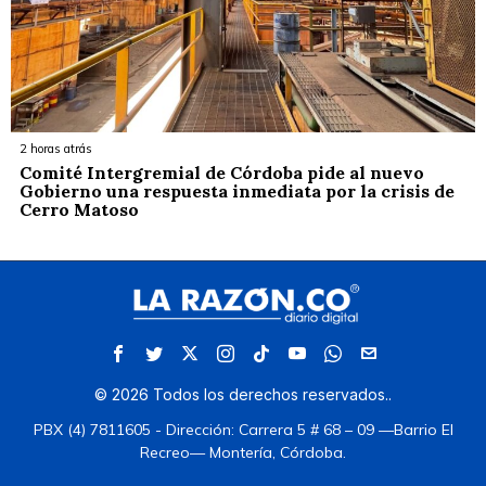
2 horas atrás
Comité Intergremial de Córdoba pide al nuevo
Gobierno una respuesta inmediata por la crisis de
Cerro Matoso
©
2026
Todos los derechos reservados.
.
PBX (4) 7811605 - Dirección: Carrera 5 # 68 – 09 —Barrio El
Recreo— Montería, Córdoba.