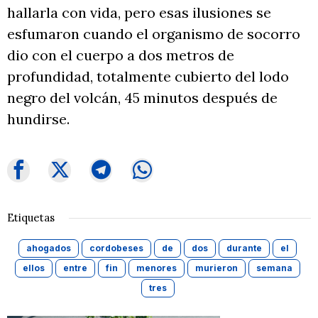
hallarla con vida, pero esas ilusiones se
esfumaron cuando el organismo de socorro
dio con el cuerpo a dos metros de
profundidad, totalmente cubierto del lodo
negro del volcán, 45 minutos después de
hundirse.
Etiquetas
ahogados
cordobeses
de
dos
durante
el
ellos
entre
fin
menores
murieron
semana
tres