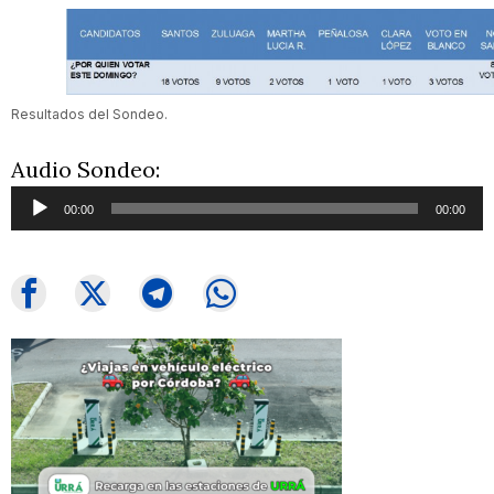
Resultados del Sondeo.
Audio Sondeo:
Reproductor
00:00
00:00
de
audio