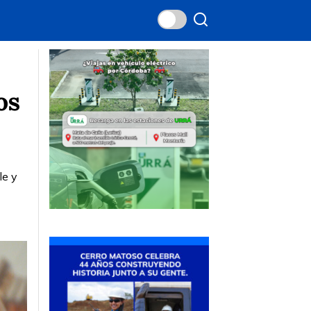
os
le y